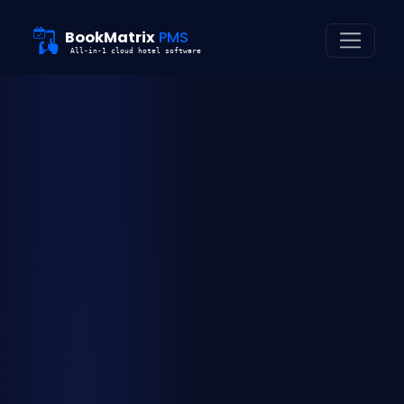
BookMatrix
PMS
All-in-1 cloud hotel software