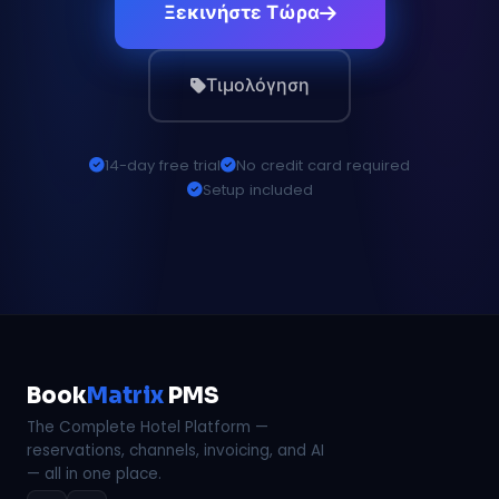
Ξεκινήστε Τώρα
Τιμολόγηση
14-day free trial
No credit card required
Setup included
Book
Matrix
PMS
The Complete Hotel Platform —
reservations, channels, invoicing, and AI
— all in one place.