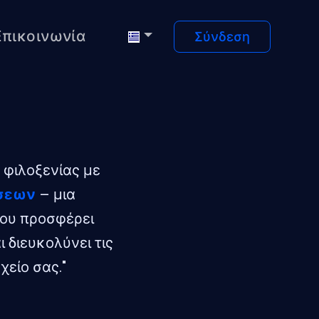
Επικοινωνία
Σύνδεση
 φιλοξενίας με
ήσεων
– μια
που προσφέρει
διευκολύνει τις
χείο σας."