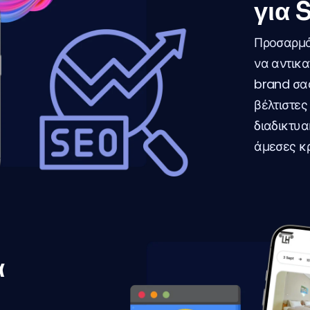
για 
Προσαρμό
να αντικα
brand σας
βέλτιστες
διαδικτυα
άμεσες κρ
α