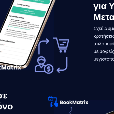
για 
Μετ
Σχεδιασμέ
κρατήσει
απλοποιεί
με σαφείς
μεγιστοπο
σε
όνο