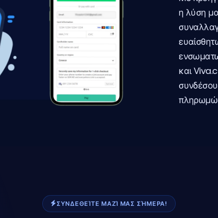
η λύση μ
συναλλαγ
ευαίσθητ
ενσωματωθ
και Viva.
συνδέσουμ
πληρωμών
ΣΥΝΔΕΘΕΊΤΕ ΜΑΖΊ ΜΑΣ ΣΉΜΕΡΑ!