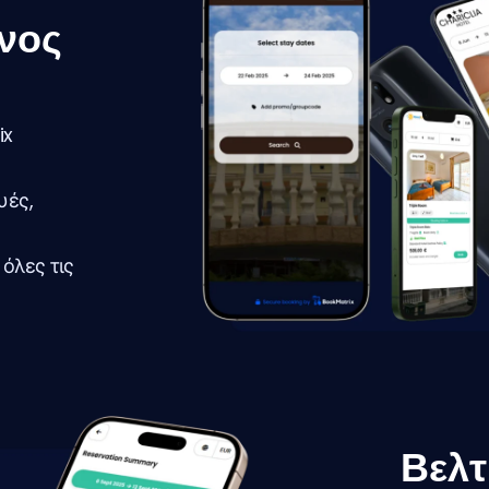
νος
ix
υές,
όλες τις
Βελτ