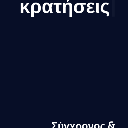
κρατήσεις
|
Σύγχρονος &