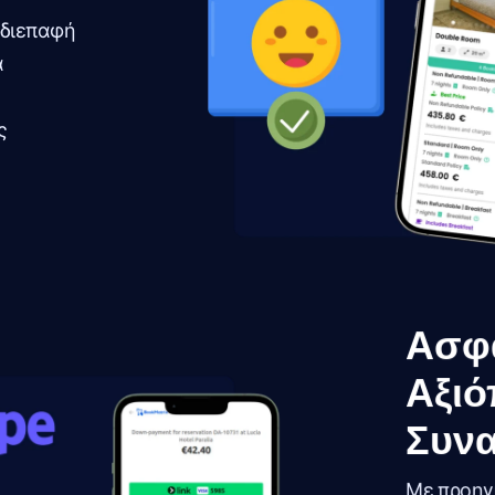
 διεπαφή
α
ς
Ασφα
Αξιό
Συνα
Με προηγ