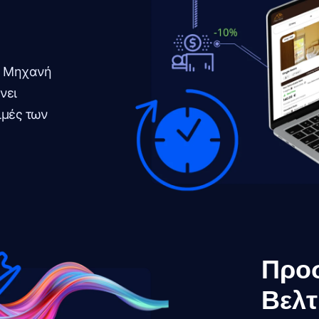
η Μηχανή
νει
ιμές των
Προ
Βελτ