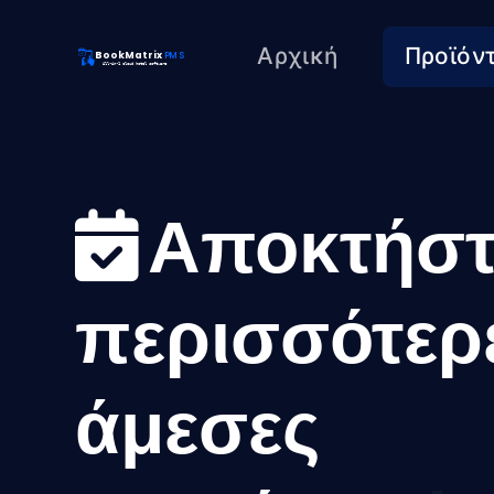
Αρχική
Προϊόν
BookMatrix
PMS
All-in-1 cloud hotel software
Αποκτήστ
περισσότερ
άμεσες