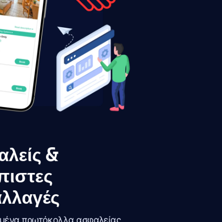
λείς &
πιστες
λλαγές
μένα πρωτόκολλα ασφαλείας,